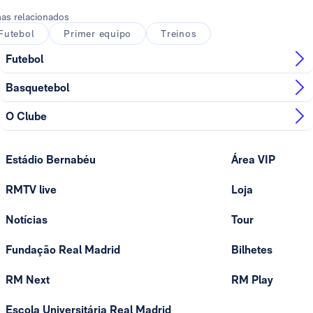
as relacionados
Futebol
Primer equipo
Treinos
Futebol
Basquetebol
O Clube
Estádio Bernabéu
Área VIP
RMTV live
Loja
Notícias
Tour
Fundação Real Madrid
Bilhetes
RM Next
RM Play
Escola Universitária Real Madrid