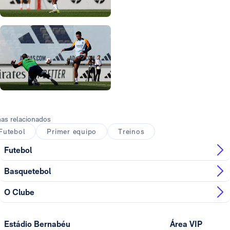
Foto: Real Madrid
Foto: Real Madrid
Foto: Real Madrid
Foto: Real Madrid
as relacionados
Futebol
Primer equipo
Treinos
Futebol
Basquetebol
O Clube
Estádio Bernabéu
Área VIP