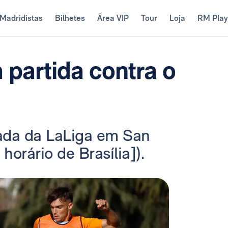
Madridistas
Bilhetes
Área VIP
Tour
Loja
RM Pla
 partida contra o
dada da LaLiga em San
horário de Brasília]).