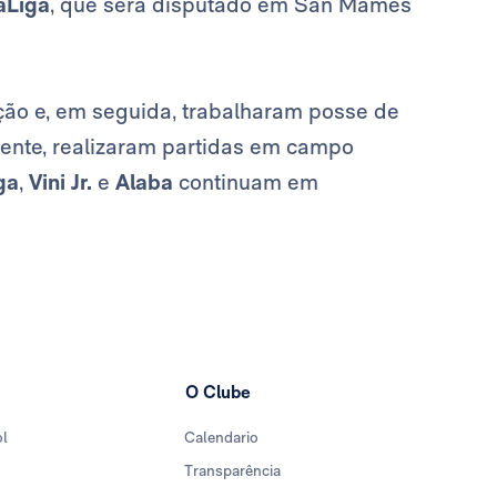
aLiga
, que será disputado em San Mamés
ão e, em seguida, trabalharam posse de
rmente, realizaram partidas em campo
ga
,
Vini Jr.
e
Alaba
continuam em
O Clube
ol
Calendario
Transparência