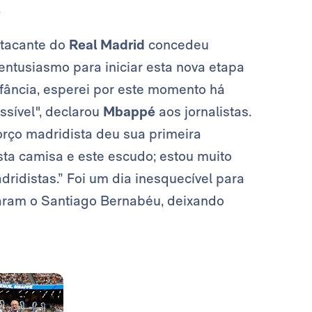
.
atacante do
Real Madrid
concedeu
ntusiasmo para iniciar esta nova etapa
nfância, esperei por este momento há
sível", declarou
Mbappé
aos jornalistas.
orço madridista deu sua primeira
sta camisa e este escudo; estou muito
dridistas.” Foi um dia inesquecível para
aram o Santiago Bernabéu, deixando
Foto: Real Madrid