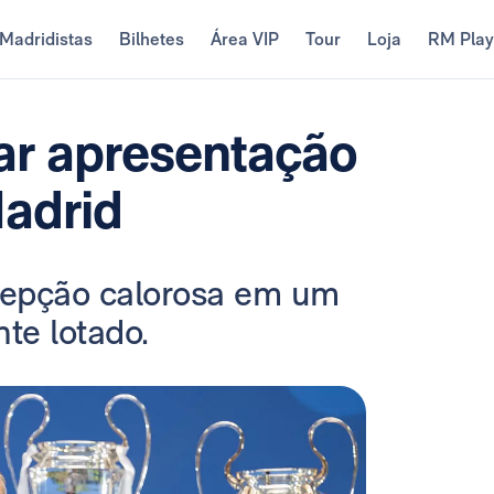
Madridistas
Bilhetes
Área VIP
Tour
Loja
RM Pla
lar apresentação
adrid
cepção calorosa em um
te lotado.