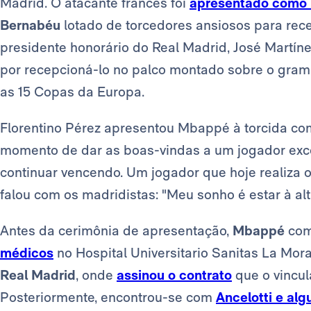
Madrid. O atacante francês foi
apresentado como 
Bernabéu
lotado de torcedores ansiosos para rec
presidente honorário do Real Madrid, José Martín
por recepcioná-lo no palco montado sobre o gram
as 15 Copas da Europa.
Florentino Pérez apresentou Mbappé à torcida co
momento de dar as boas-vindas a um jogador exc
continuar vencendo. Um jogador que hoje realiza 
falou com os madridistas: "Meu sonho é estar à altu
Antes da cerimônia de apresentação,
Mbappé
com
médicos
no Hospital Universitario Sanitas La Mora
Real Madrid
, onde
assinou o contrato
que o vincul
Posteriormente, encontrou-se com
Ancelotti e al