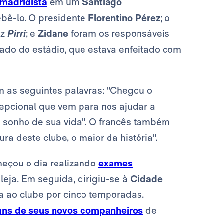
madridista
em um
Santiago
ebê-lo. O presidente
Florentino Pérez
; o
ez
Pirri
; e
Zidane
foram os responsáveis
ado do estádio, que estava enfeitado com
m as seguintes palavras: "Chegou o
epcional que vem para nos ajudar a
o sonho de sua vida". O francês também
ra deste clube, o maior da história".
eçou o dia realizando
exames
leja. Em seguida, dirigiu-se à
Cidade
a ao clube por cinco temporadas.
guns de seus novos companheiros
de