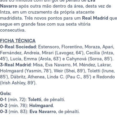
Navarro
após outra mão dentro da área, desta vez de
Intza, em um cruzamento da própria atacante
madridista. Três novos pontos para um
Real Madrid
que
segue em grande fase com sua sexta vitória
consecutiva.
FICHA TÉCNICA
0-Real Sociedad
: Estensoro, Florentino, Moraza, Apari,
Fernández, Andreia, Mirari (Lavogez, 64’), Cecilia (Intza,
45’), Lucía, Emma (Arola, 63’) e Cahynová (Soroa, 85’).
3-Real Madrid
: Misa, Eva Navarro, M. Méndez, Lakrar,
Holmgaard (Yasmin, 78’), Weir (Shei, 89’), Toletti (Irune,
85’), Däbritz, Athenea, Linda C. (Pau C., 85’) e Redondo
(Irish Ashley, 89’).
Gols:
0-1
(min. 72):
Toletti
, de pênalti.
0-2
(min. 78):
Holmgaard
.
0-3
(min. 83):
Eva Navarro
, de pênalti.