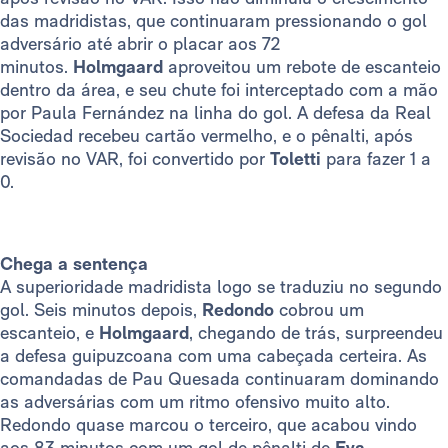
das madridistas, que continuaram pressionando o gol
adversário até abrir o placar aos 72
minutos.
Holmgaard
aproveitou um rebote de escanteio
dentro da área, e seu chute foi interceptado com a mão
por Paula Fernández na linha do gol. A defesa da Real
Sociedad recebeu cartão vermelho, e o pênalti, após
revisão no VAR, foi convertido por
Toletti
para fazer 1 a
0.
Chega a sentença
A superioridade madridista logo se traduziu no segundo
gol. Seis minutos depois,
Redondo
cobrou um
escanteio, e
Holmgaard
, chegando de trás, surpreendeu
a defesa guipuzcoana com uma cabeçada certeira. As
comandadas de Pau Quesada continuaram dominando
as adversárias com um ritmo ofensivo muito alto.
Redondo quase marcou o terceiro, que acabou vindo
aos 83 minutos com um gol de pênalti de
Eva