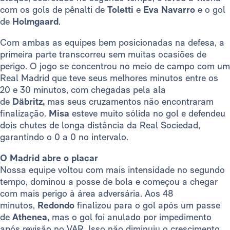
com os gols de pênalti de
Toletti
e
Eva Navarro
e o gol
de
Holmgaard
.
Com ambas as equipes bem posicionadas na defesa, a
primeira parte transcorreu sem muitas ocasiões de
perigo. O jogo se concentrou no meio de campo com um
Real Madrid que teve seus melhores minutos entre os
20 e 30 minutos, com chegadas pela ala
de
Däbritz,
mas seus cruzamentos não encontraram
finalização.
Misa
esteve muito sólida no gol e defendeu
dois chutes de longa distância da Real Sociedad,
garantindo o 0 a 0 no intervalo.
O Madrid abre o placar
Nossa equipe voltou com mais intensidade no segundo
tempo, dominou a posse de bola e começou a chegar
com mais perigo à área adversária. Aos 48
minutos,
Redondo
finalizou para o gol após um passe
de
Athenea,
mas o gol foi anulado por impedimento
após revisão no VAR. Isso não diminuiu o crescimento