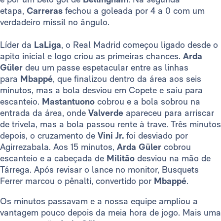
etapa,
Carreras
fechou a goleada por 4 a 0 com um
verdadeiro míssil no ângulo.
Líder da
LaLiga
, o Real Madrid começou ligado desde o
apito inicial e logo criou as primeiras chances.
Arda
Güler
deu um passe espetacular entre as linhas
para
Mbappé
, que finalizou dentro da área aos seis
minutos, mas a bola desviou em Copete e saiu para
escanteio.
Mastantuono
cobrou e a bola sobrou na
entrada da área, onde
Valverde
apareceu para arriscar
de trivela, mas a bola passou rente à trave. Três minutos
depois, o cruzamento de
Vini Jr.
foi desviado por
Agirrezabala. Aos 15 minutos,
Arda Güler
cobrou
escanteio e a cabeçada de
Militão
desviou na mão de
Tárrega. Após revisar o lance no monitor, Busquets
Ferrer marcou o pênalti, convertido por
Mbappé
.
Os minutos passavam e a nossa equipe ampliou a
vantagem pouco depois da meia hora de jogo. Mais uma