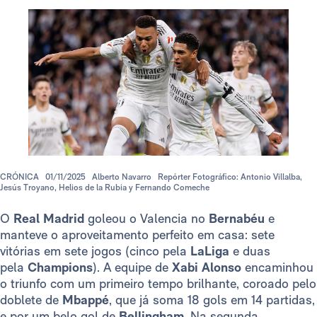
CRÓNICA
01/11/2025
Alberto Navarro
Repórter Fotográfico: Antonio Villalba,
Jesús Troyano, Helios de la Rubia y Fernando Comeche
O
Real Madrid
goleou o Valencia no
Bernabéu
e
manteve o aproveitamento perfeito em casa: sete
vitórias em sete jogos (cinco pela
LaLiga
e duas
pela
Champions
). A equipe de
Xabi Alonso
encaminhou
o triunfo com um primeiro tempo brilhante, coroado pelo
doblete de
Mbappé
, que já soma 18 gols em 14 partidas,
e por um belo gol de
Bellingham
. Na segunda