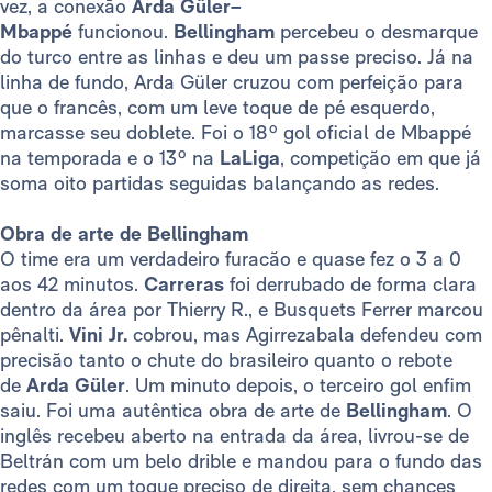
vez, a conexão
Arda Güler–
Mbappé
funcionou.
Bellingham
percebeu o desmarque
do turco entre as linhas e deu um passe preciso. Já na
linha de fundo, Arda Güler cruzou com perfeição para
que o francês, com um leve toque de pé esquerdo,
marcasse seu doblete. Foi o 18º gol oficial de Mbappé
na temporada e o 13º na
LaLiga
, competição em que já
soma oito partidas seguidas balançando as redes.
Obra de arte de Bellingham
O time era um verdadeiro furacão e quase fez o 3 a 0
aos 42 minutos.
Carreras
foi derrubado de forma clara
dentro da área por Thierry R., e Busquets Ferrer marcou
pênalti.
Vini Jr.
cobrou, mas Agirrezabala defendeu com
precisão tanto o chute do brasileiro quanto o rebote
de
Arda Güler
. Um minuto depois, o terceiro gol enfim
saiu. Foi uma autêntica obra de arte de
Bellingham
. O
inglês recebeu aberto na entrada da área, livrou-se de
Beltrán com um belo drible e mandou para o fundo das
redes com um toque preciso de direita, sem chances