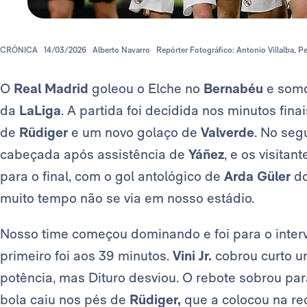
CRÓNICA
14/03/2026
Alberto Navarro
Repórter Fotográfico: Antonio Villalba, P
O
Real Madrid
goleou o Elche no
Bernabéu
e somou
da
LaLiga
. A partida foi decidida nos minutos fin
de
Rüdiger
e um novo golaço de
Valverde
. No se
cabeçada após assistência de
Yáñez
, e os visita
para o final, com o gol antológico de
Arda Güler
do
muito tempo não se via em nosso estádio.
Nosso time começou dominando e foi para o inter
primeiro foi aos 39 minutos.
Vini Jr.
cobrou curto um
potência, mas Dituro desviou. O rebote sobrou pa
bola caiu nos pés de
Rüdiger,
que a colocou na re