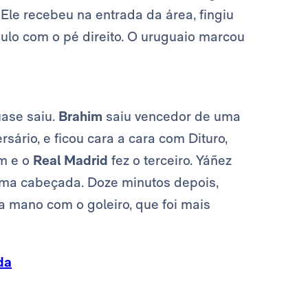
. Ele recebeu na entrada da área, fingiu
ulo com o pé direito. O uruguaio marcou
uase saiu.
Brahim
saiu vencedor de uma
sário, e ficou cara a cara com Dituro,
am e o
Real Madrid
fez o terceiro. Yáñez
ma cabeçada. Doze minutos depois,
mano com o goleiro, que foi mais
da