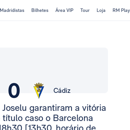
Madridistas
Bilhetes
Área VIP
Tour
Loja
RM Pla
!
0
Cádiz
Joselu garantiram a vitória
 título caso o Barcelona
18h30 [13h30, horário de