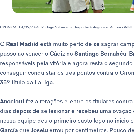
CRÓNICA
04/05/2024
Rodrigo Salamanca
Repórter Fotográfico: Antonio Villalb
O
Real Madrid
está muito perto de se sagrar camp
passo ao vencer o Cádiz no
Santiago Bernabéu
.
B
responsáveis pela vitória e agora resta o segundo
conseguir conquistar os três pontos contra o Giro
36º título da LaLiga.
Ancelotti
fez alterações e, entre os titulares contr
dias depois de se lesionar e recebeu uma ovaçã
nossa equipe deu o primeiro susto logo no iníci
García
que
Joselu
errou por centímetros. Pouco d