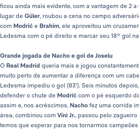
ficou ainda mais evidente, com a vantagem de 2 a 
lugar de
Güler
, roubou a cena no campo adversári
com
Modrić
e
Brahim
, ele aproveitou um cruzame
Ledesma com o pé direito e marcar seu 18º gol na
Grande jogada de Nacho e gol de Joselu
O
Real Madrid
queria mais e jogou constantement
muito perto de aumentar a diferença com um cab
Ledesma impediu o gol (83'). Seis minutos depois, 
defender o chute de
Modrić
com o pé esquerdo da 
assim e, nos acréscimos,
Nacho
fez uma corrida i
área, combinou com
Vini Jr.
, passou pelo zagueiro
temos que esperar para nos tornarmos campeões