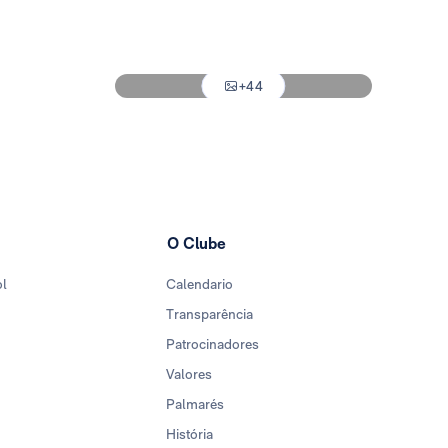
Foto: Real Madrid
Foto: Real Madrid
+44
Foto: Real Madrid
O Clube
ol
Calendario
Transparência
Patrocinadores
Valores
Palmarés
História