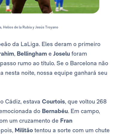
a, Helios de la Rubia y Jesús Troyano
eão da LaLiga. Eles deram o primeiro
rahim
,
Bellingham
e
Joselu
foram
 passo rumo ao título. Se o Barcelona não
na nesta noite, nossa equipe ganhará seu
a o Cádiz, estava
Courtois
, que voltou 268
o emocionada do
Bernabéu
. Em campo,
o com um cruzamento de
Fran
epois,
Militão
tentou a sorte com um chute