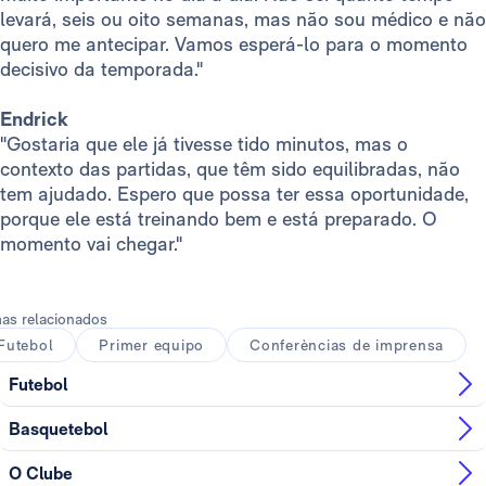
levará, seis ou oito semanas, mas não sou médico e não
quero me antecipar. Vamos esperá-lo para o momento
decisivo da temporada."
Endrick
"Gostaria que ele já tivesse tido minutos, mas o
contexto das partidas, que têm sido equilibradas, não
tem ajudado. Espero que possa ter essa oportunidade,
porque ele está treinando bem e está preparado. O
momento vai chegar."
as relacionados
Futebol
Primer equipo
Conferèncias de imprensa
Futebol
Basquetebol
O Clube