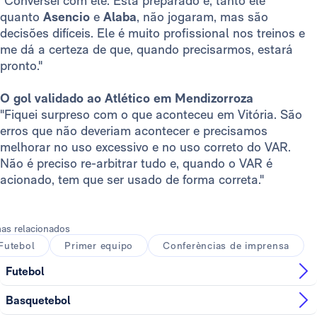
"Conversei com ele. Está preparado e, tanto ele
quanto
Asencio
e
Alaba
, não jogaram, mas são
decisões difíceis. Ele é muito profissional nos treinos e
me dá a certeza de que, quando precisarmos, estará
pronto."
O gol validado ao Atlético em Mendizorroza
"Fiquei surpreso com o que aconteceu em Vitória. São
erros que não deveriam acontecer e precisamos
melhorar no uso excessivo e no uso correto do VAR.
Não é preciso re-arbitrar tudo e, quando o VAR é
acionado, tem que ser usado de forma correta."
as relacionados
Futebol
Primer equipo
Conferèncias de imprensa
Futebol
Basquetebol