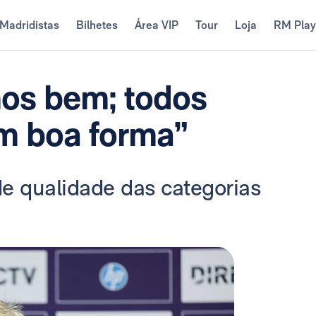
Madridistas
Bilhetes
Área VIP
Tour
Loja
RM Pla
mos bem; todos
m boa forma”
de qualidade das categorias