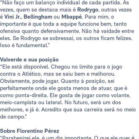
“Não faço um balanço individual de cada partida. Às
vezes, quem se destaca mais é
Rodrygo
, outras vezes
é
Vini Jr.
,
Bellingham
ou
Mbappé
. Para mim, o
importante é que toda a equipe funcione bem, tanto
ofensiva quanto defensivamente. Não há vaidade entre
eles. Se Rodrygo se sobressai, os outros ficam felizes.
Isso é fundamental.”
Valverde e sua posição
“Ele está disponível. Chegou no limite para o jogo
contra o Atlético, mas se saiu bem e melhorou.
Obviamente, pode jogar. Quanto à posição, sei
perfeitamente onde ele gosta menos de atuar, que é
como ponta-direita. Ele gosta de jogar como volante,
meio-campista ou lateral. No futuro, será um dos
melhores, e já é. Acredito que sua carreira será no meio
de campo.”
Sobre Florentino Pérez
“Parabenizei ele, é um dia importante. O que ele quer é