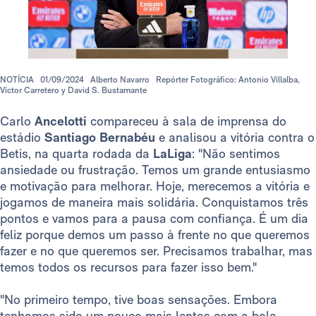
NOTÍCIA
01/09/2024
Alberto Navarro
Repórter Fotográfico: Antonio Villalba,
Víctor Carretero y David S. Bustamante
Carlo
Ancelotti
compareceu à sala de imprensa do
estádio
Santiago Bernabéu
e analisou a vitória contra o
Betis, na quarta rodada da
LaLiga
: "Não sentimos
ansiedade ou frustração. Temos um grande entusiasmo
e motivação para melhorar. Hoje, merecemos a vitória e
jogamos de maneira mais solidária. Conquistamos três
pontos e vamos para a pausa com confiança. É um dia
feliz porque demos um passo à frente no que queremos
fazer e no que queremos ser. Precisamos trabalhar, mas
temos todos os recursos para fazer isso bem."
"No primeiro tempo, tive boas sensações. Embora
tenhamos sido um pouco mais lentos com a bola,