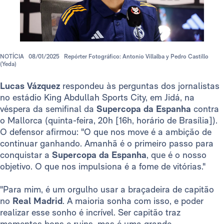
NOTÍCIA
08/01/2025
Repórter Fotográfico: Antonio Villalba y Pedro Castillo
(Yeda)
Lucas Vázquez
respondeu às perguntas dos jornalistas
no estádio King Abdullah Sports City, em Jidá, na
véspera da semifinal da
Supercopa da Espanha
contra
o Mallorca (quinta-feira, 20h [16h, horário de Brasília]).
O defensor afirmou: "O que nos move é a ambição de
continuar ganhando. Amanhã é o primeiro passo para
conquistar a
Supercopa da Espanha
, que é o nosso
objetivo. O que nos impulsiona é a fome de vitórias."
"Para mim, é um orgulho usar a braçadeira de capitão
no
Real Madrid
. A maioria sonha com isso, e poder
realizar esse sonho é incrível. Ser capitão traz
momentos bons e ruins, mas é uma grande