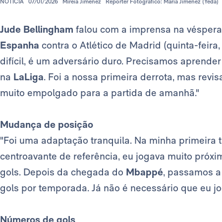
NOTÍCIA
07/01/2026
Mireia Jiménez
Repórter Fotográfico: María Jiménez (Yeda)
Jude Bellingham
falou com a imprensa na véspera
Espanha
contra o Atlético de Madrid (quinta-feira, 
difícil, é um adversário duro. Precisamos aprende
na
LaLiga
. Foi a nossa primeira derrota, mas revi
muito empolgado para a partida de amanhã."
Mudança de posição
"Foi uma adaptação tranquila. Na minha primeira
centroavante de referência, eu jogava muito próx
gols. Depois da chegada do
Mbappé
, passamos a
gols por temporada. Já não é necessário que eu j
Números de gols