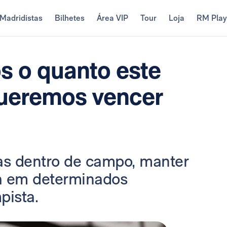
Madridistas
Bilhetes
Área VIP
Tour
Loja
RM Pla
s o quanto este
queremos vencer
sas dentro de campo, manter
da em determinados
pista.