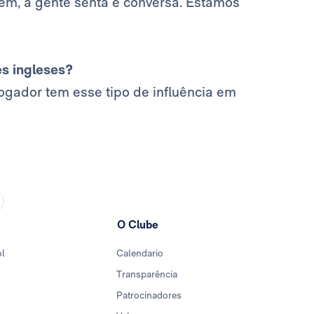
em, a gente senta e conversa. Estamos
es ingleses?
ogador tem esse tipo de influência em
O Clube
ol
Calendario
Transparência
Patrocinadores