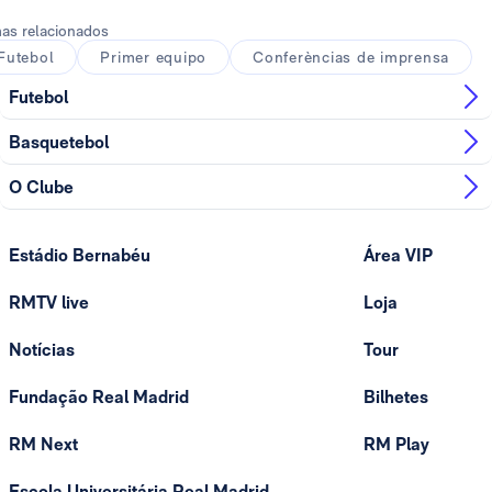
as relacionados
Futebol
Primer equipo
Conferèncias de imprensa
Futebol
Basquetebol
O Clube
Estádio Bernabéu
Área VIP
RMTV live
Loja
Notícias
Tour
Fundação Real Madrid
Bilhetes
RM Next
RM Play
Escola Universitária Real Madrid