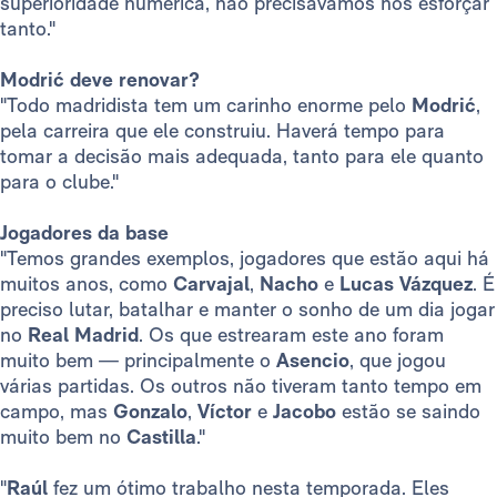
superioridade numérica, não precisávamos nos esforçar
tanto."
Modrić deve renovar?
"Todo madridista tem um carinho enorme pelo
Modrić
,
pela carreira que ele construiu. Haverá tempo para
tomar a decisão mais adequada, tanto para ele quanto
para o clube."
Jogadores da base
"Temos grandes exemplos, jogadores que estão aqui há
muitos anos, como
Carvajal
,
Nacho
e
Lucas Vázquez
. É
preciso lutar, batalhar e manter o sonho de um dia jogar
no
Real Madrid
. Os que estrearam este ano foram
muito bem — principalmente o
Asencio
, que jogou
várias partidas. Os outros não tiveram tanto tempo em
campo, mas
Gonzalo
,
Víctor
e
Jacobo
estão se saindo
muito bem no
Castilla
."
"
Raúl
fez um ótimo trabalho nesta temporada. Eles