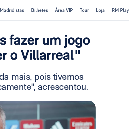
Madridistas
Bilhetes
Área VIP
Tour
Loja
RM Pla
s fazer um jogo
r o Villarreal"
nda mais, pois tivemos
camente", acrescentou.