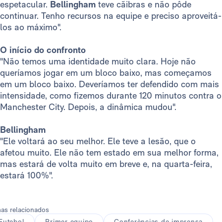
espetacular.
Bellingham
teve cãibras e não pôde
continuar. Tenho recursos na equipe e preciso aproveitá-
los ao máximo".
O início do confronto
"Não temos uma identidade muito clara. Hoje não
queríamos jogar em um bloco baixo, mas começamos
em um bloco baixo. Deveríamos ter defendido com mais
intensidade, como fizemos durante 120 minutos contra o
Manchester City. Depois, a dinâmica mudou".
Bellingham
"Ele voltará ao seu melhor. Ele teve a lesão, que o
afetou muito. Ele não tem estado em sua melhor forma,
mas estará de volta muito em breve e, na quarta-feira,
estará 100%".
as relacionados
Futebol
Primer equipo
Conferèncias de imprensa