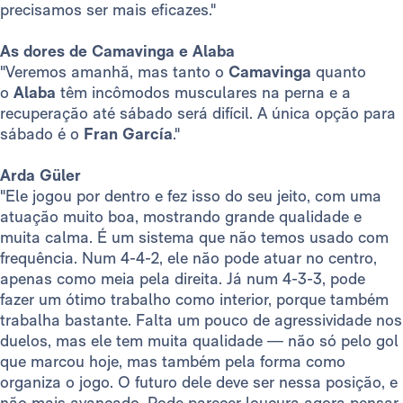
precisamos ser mais eficazes."
As dores de Camavinga e Alaba
"Veremos amanhã, mas tanto o
Camavinga
quanto
o
Alaba
têm incômodos musculares na perna e a
recuperação até sábado será difícil. A única opção para
sábado é o
Fran García
."
Arda Güler
"Ele jogou por dentro e fez isso do seu jeito, com uma
atuação muito boa, mostrando grande qualidade e
muita calma. É um sistema que não temos usado com
frequência. Num 4-4-2, ele não pode atuar no centro,
apenas como meia pela direita. Já num 4-3-3, pode
fazer um ótimo trabalho como interior, porque também
trabalha bastante. Falta um pouco de agressividade nos
duelos, mas ele tem muita qualidade — não só pelo gol
que marcou hoje, mas também pela forma como
organiza o jogo. O futuro dele deve ser nessa posição, e
não mais avançado. Pode parecer loucura agora pensar