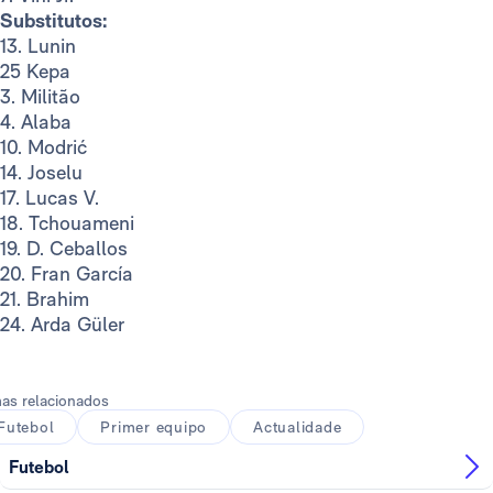
Substitutos:
13. Lunin
25 Kepa
3. Militão
4. Alaba
10. Modrić
14. Joselu
17. Lucas V.
18. Tchouameni
19. D. Ceballos
20. Fran García
21. Brahim
24. Arda Güler
as relacionados
Futebol
Primer equipo
Actualidade
Futebol