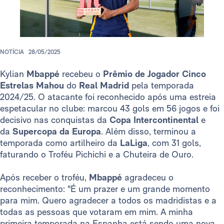
NOTÍCIA
28/05/2025
Kylian
Mbappé
recebeu o
Prêmio de Jogador Cinco
Estrelas Mahou
do
Real Madrid
pela temporada
2024/25. O atacante foi reconhecido após uma estreia
espetacular no clube: marcou 43 gols em 56 jogos e foi
decisivo nas conquistas da
Copa Intercontinental
e
da
Supercopa da Europa
. Além disso, terminou a
temporada como artilheiro da
LaLiga
, com 31 gols,
faturando o Troféu Pichichi e a Chuteira de Ouro.
Após receber o troféu,
Mbappé
agradeceu o
reconhecimento: "É um prazer e um grande momento
para mim. Quero agradecer a todos os madridistas e a
todas as pessoas que votaram em mim. A minha
primeira temporada na Espanha está sendo uma nova