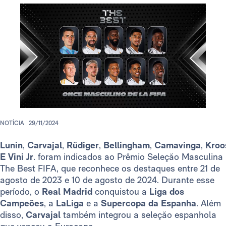
NOTÍCIA
29/11/2024
Lunin
,
Carvajal
,
Rüdiger
,
Bellingham
,
Camavinga
,
Kroo
E
Vini Jr
. foram indicados ao Prêmio Seleção Masculina
The Best FIFA, que reconhece os destaques entre 21 de
agosto de 2023 e 10 de agosto de 2024. Durante esse
período, o
Real Madrid
conquistou a
Liga dos
Campeões
, a
LaLiga
e a
Supercopa da Espanha
. Além
disso,
Carvajal
também integrou a seleção espanhola