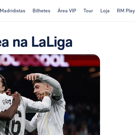
Madridistas
Bilhetes
Área VIP
Tour
Loja
RM Pla
ea na LaLiga