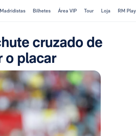
Madridistas
Bilhetes
Área VIP
Tour
Loja
RM Pla
chute cruzado de
r o placar