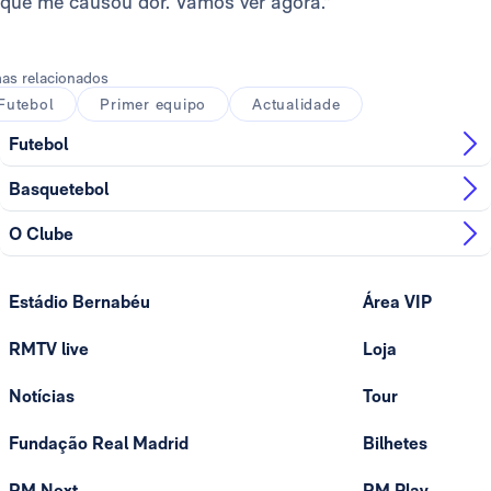
que me causou dor. Vamos ver agora."
as relacionados
Futebol
Primer equipo
Actualidade
Futebol
Basquetebol
O Clube
Estádio Bernabéu
Área VIP
RMTV live
Loja
Notícias
Tour
Fundação Real Madrid
Bilhetes
RM Next
RM Play