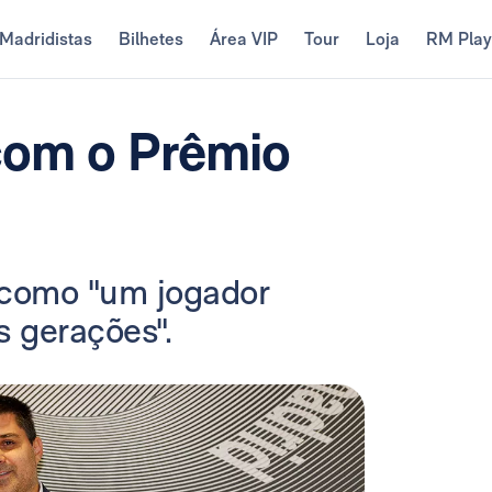
Madridistas
Bilhetes
Área VIP
Tour
Loja
RM Pla
com o Prêmio
o como "um jogador
 gerações".