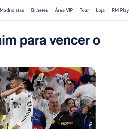
Madridistas
Bilhetes
Área VIP
Tour
Loja
RM Pla
him para vencer o