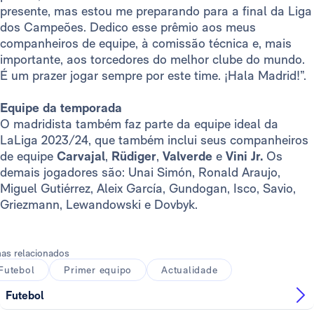
presente, mas estou me preparando para a final da Liga
dos Campeões. Dedico esse prêmio aos meus
companheiros de equipe, à comissão técnica e, mais
importante, aos torcedores do melhor clube do mundo.
É um prazer jogar sempre por este time. ¡Hala Madrid!”.
Equipe da temporada
O madridista também faz parte da equipe ideal da
LaLiga 2023/24, que também inclui seus companheiros
de equipe
Carvajal
,
Rüdiger
,
Valverde
e
Vini Jr.
Os
demais jogadores são: Unai Simón, Ronald Araujo,
Miguel Gutiérrez, Aleix García, Gundogan, Isco, Savio,
Griezmann, Lewandowski e Dovbyk.
as relacionados
Futebol
Primer equipo
Actualidade
Futebol