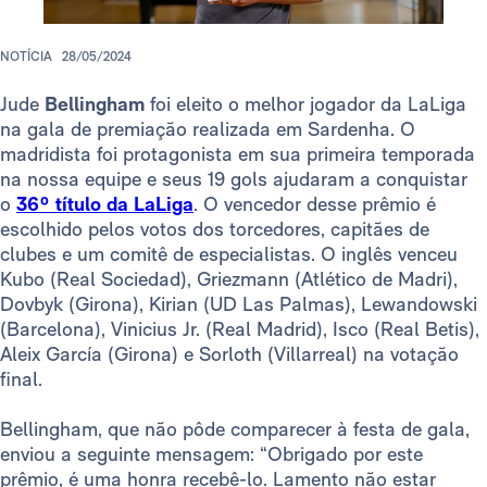
NOTÍCIA
28/05/2024
Jude
Bellingham
foi eleito o melhor jogador da LaLiga
na gala de premiação realizada em Sardenha. O
madridista foi protagonista em sua primeira temporada
na nossa equipe e seus 19 gols ajudaram a conquistar
o
36º título da LaLiga
. O vencedor desse prêmio é
escolhido pelos votos dos torcedores, capitães de
clubes e um comitê de especialistas. O inglês venceu
Kubo (Real Sociedad), Griezmann (Atlético de Madri),
Dovbyk (Girona), Kirian (UD Las Palmas), Lewandowski
(Barcelona), Vinicius Jr. (Real Madrid), Isco (Real Betis),
Aleix García (Girona) e Sorloth (Villarreal) na votação
final.
Bellingham, que não pôde comparecer à festa de gala,
enviou a seguinte mensagem: “Obrigado por este
prêmio, é uma honra recebê-lo. Lamento não estar