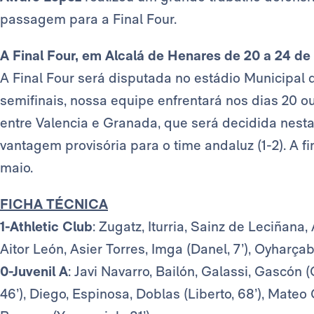
passagem para a Final Four.
A Final Four, em Alcalá de Henares de 20 a 24 de
A Final Four será disputada no estádio Municipal d
semifinais, nossa equipe enfrentará nos dias 20 o
entre Valencia e Granada, que será decidida nesta
vantagem provisória para o time andaluz (1-2). A f
maio.
FICHA TÉCNICA
1-Athletic Club
: Zugatz, Iturria, Sainz de Leciñana,
Aitor León, Asier Torres, Imga (Danel, 7’), Oyharçab
0-Juvenil A
: Javi Navarro, Bailón, Galassi, Gascón (
46’), Diego, Espinosa, Doblas (Liberto, 68’), Mateo G