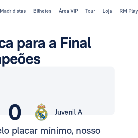
Madridistas
Bilhetes
Área VIP
Tour
Loja
RM Pla
ica para a Final
mpeões
0
Juvenil A
lo placar mínimo, nosso