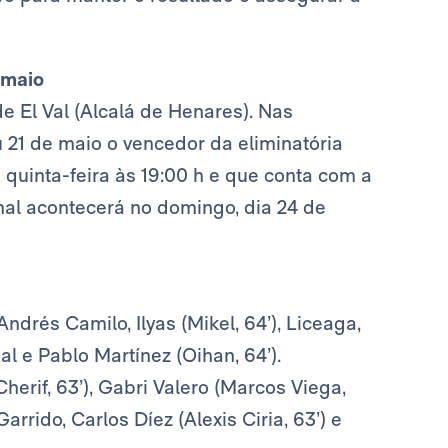
 maio
e El Val (Alcalá de Henares). Nas
u 21 de maio o vencedor da eliminatória
 quinta-feira às 19:00 h e que conta com a
inal acontecerá no domingo, dia 24 de
 Andrés Camilo, Ilyas (Mikel, 64’), Liceaga,
al e Pablo Martínez (Oihan, 64’).
Cherif, 63’), Gabri Valero (Marcos Viega,
arrido, Carlos Díez (Alexis Ciria, 63’) e