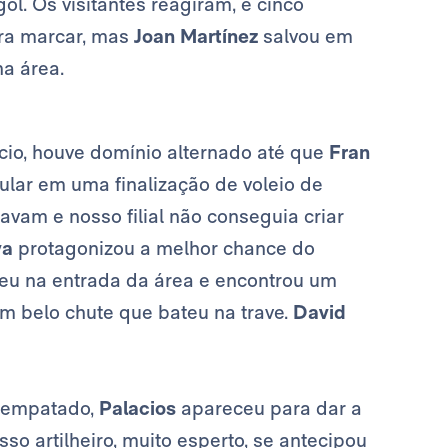
ol. Os visitantes reagiram, e cinco
ara marcar, mas
Joan Martínez
salvou em
a área.
início, houve domínio alternado até que
Fran
lar em uma finalização de voleio de
vam e nosso filial não conseguia criar
va
protagonizou a melhor chance do
eu na entrada da área e encontrou um
um belo chute que bateu na trave.
David
a empatado,
Palacios
apareceu para dar a
so artilheiro, muito esperto, se antecipou