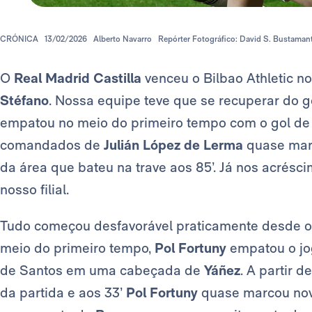
CRÓNICA
13/02/2026
Alberto Navarro
Repórter Fotográfico: David S. Bustaman
O
Real Madrid Castilla
venceu o Bilbao Athletic no
Stéfano
. Nossa equipe teve que se recuperar do go
empatou no meio do primeiro tempo com o gol d
comandados de
Julián López de Lerma
quase mar
da área que bateu na trave aos 85’. Já nos acrésc
nosso filial.
Tudo começou desfavorável praticamente desde o 
meio do primeiro tempo,
Pol Fortuny
empatou o jo
de Santos em uma cabeçada de
Yáñez
. A partir 
da partida e aos 33’
Pol Fortuny
quase marcou no