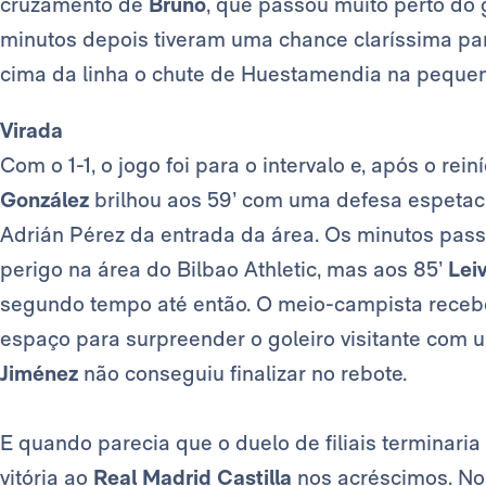
cruzamento de
Bruno
, que passou muito perto do g
minutos depois tiveram uma chance claríssima p
cima da linha o chute de Huestamendia na pequen
Virada
Com o 1-1, o jogo foi para o intervalo e, após o re
González
brilhou aos 59’ com uma defesa espetacu
Adrián Pérez da entrada da área. Os minutos passa
perigo na área do Bilbao Athletic, mas aos 85’
Lei
segundo tempo até então. O meio-campista receb
espaço para surpreender o goleiro visitante com 
Jiménez
não conseguiu finalizar no rebote.
E quando parecia que o duelo de filiais terminari
vitória ao
Real Madrid Castilla
nos acréscimos. Nos