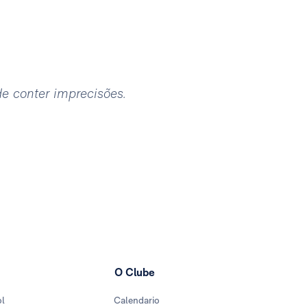
ode conter imprecisões.
O Clube
ol
Calendario