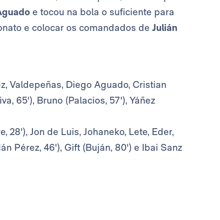
Aguado
e tocou na bola o suficiente para
onato e colocar os comandados de
Julián
ez, Valdepeñas, Diego Aguado, Cristian
va, 65'), Bruno (Palacios, 57'), Yáñez
e, 28'), Jon de Luis, Johaneko, Lete, Eder,
n Pérez, 46'), Gift (Buján, 80') e Ibai Sanz