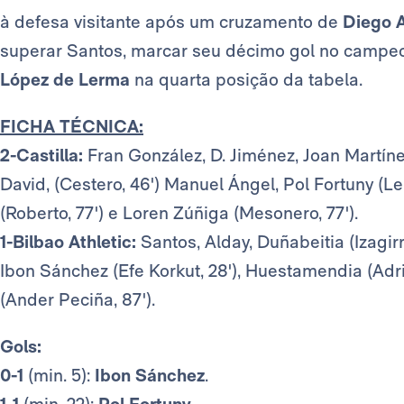
à defesa visitante após um cruzamento de
Diego 
superar Santos, marcar seu décimo gol no campe
López de Lerma
na quarta posição da tabela.
FICHA TÉCNICA:
2-Castilla:
Fran González, D. Jiménez, Joan Martín
David, (Cestero, 46') Manuel Ángel, Pol Fortuny (Lei
(Roberto, 77') e Loren Zúñiga (Mesonero, 77').
1-Bilbao Athletic:
Santos, Alday, Duñabeitia (Izagirr
Ibon Sánchez (Efe Korkut, 28'), Huestamendia (Adriá
(Ander Peciña, 87').
Gols:
0-1
(min. 5):
Ibon Sánchez
.
1-1
(min. 22):
Pol Fortuny.