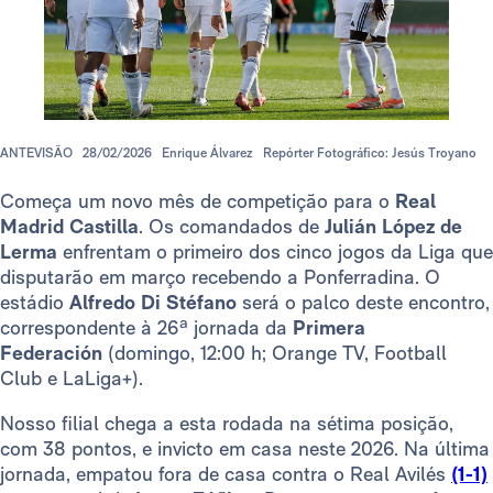
ANTEVISÃO
28/02/2026
Enrique Álvarez
Repórter Fotográfico: Jesús Troyano
Começa um novo mês de competição para o
Real
Madrid Castilla
. Os comandados de
Julián López de
Lerma
enfrentam o primeiro dos cinco jogos da Liga que
disputarão em março recebendo a Ponferradina. O
estádio
Alfredo Di Stéfano
será o palco deste encontro,
correspondente à 26ª jornada da
Primera
Federación
(domingo, 12:00 h; Orange TV, Football
Club e LaLiga+).
Nosso filial chega a esta rodada na sétima posição,
com 38 pontos, e invicto em casa neste 2026. Na última
jornada, empatou fora de casa contra o Real Avilés
(1-1)