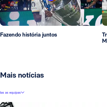
Fazendo história juntos
T
M
Mais notícias
das as equipas