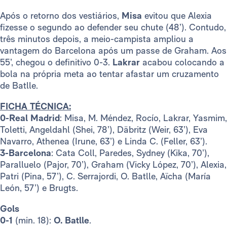
Após o retorno dos vestiários,
Misa
evitou que Alexia
fizesse o segundo ao defender seu chute (48’). Contudo,
três minutos depois, a meio-campista ampliou a
vantagem do Barcelona após um passe de Graham. Aos
55’, chegou o definitivo 0-3.
Lakrar
acabou colocando a
bola na própria meta ao tentar afastar um cruzamento
de Batlle.
FICHA TÉCNICA:
0-Real Madrid
: Misa, M. Méndez, Rocío, Lakrar, Yasmim,
Toletti, Angeldahl (Shei, 78’), Däbritz (Weir, 63’), Eva
Navarro, Athenea (Irune, 63’) e Linda C. (Feller, 63’).
3-Barcelona
: Cata Coll, Paredes, Sydney (Kika, 70’),
Paralluelo (Pajor, 70’), Graham (Vicky López, 70’), Alexia,
Patri (Pina, 57’), C. Serrajordi, O. Batlle, Aïcha (María
León, 57’) e Brugts.
Gols
0-1
(min. 18):
O. Batlle
.