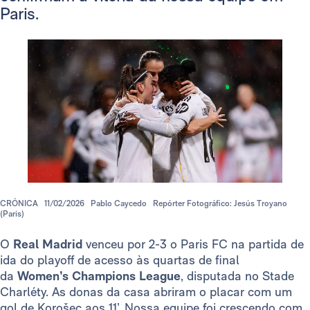
Paris.
CRÓNICA
11/02/2026
Pablo Caycedo
Repórter Fotográfico: Jesús Troyano
(Paris)
O
Real Madrid
venceu por 2-3 o Paris FC na partida de
ida do playoff de acesso às quartas de final
da
Women’s Champions League
, disputada no Stade
Charléty. As donas da casa abriram o placar com um
gol de Korošec aos 11’. Nossa equipe foi crescendo com