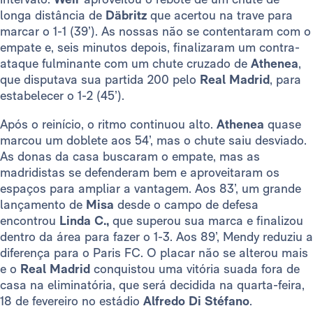
longa distância de
Däbritz
que acertou na trave para
marcar o 1-1 (39’). As nossas não se contentaram com o
empate e, seis minutos depois, finalizaram um contra-
ataque fulminante com um chute cruzado de
Athenea
,
que disputava sua partida 200 pelo
Real Madrid
, para
estabelecer o 1-2 (45’).
Após o reinício, o ritmo continuou alto.
Athenea
quase
marcou um doblete aos 54’, mas o chute saiu desviado.
As donas da casa buscaram o empate, mas as
madridistas se defenderam bem e aproveitaram os
espaços para ampliar a vantagem. Aos 83’, um grande
lançamento de
Misa
desde o campo de defesa
encontrou
Linda C.,
que superou sua marca e finalizou
dentro da área para fazer o 1-3. Aos 89’, Mendy reduziu a
diferença para o Paris FC. O placar não se alterou mais
e o
Real Madrid
conquistou uma vitória suada fora de
casa na eliminatória, que será decidida na quarta-feira,
18 de fevereiro no estádio
Alfredo Di Stéfano
.