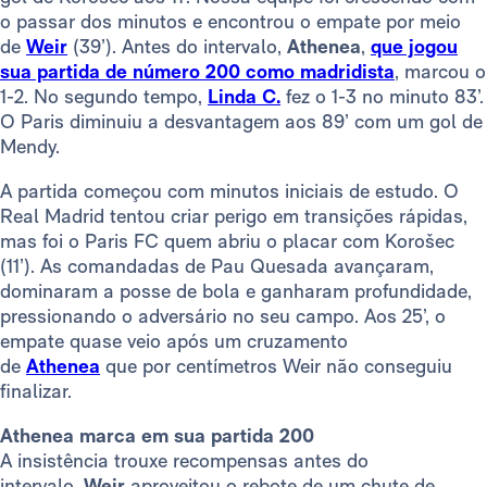
o passar dos minutos e encontrou o empate por meio
de
Weir
(39’). Antes do intervalo,
Athenea
,
que jogou
sua partida de número 200 como madridista
, marcou o
1-2. No segundo tempo,
Linda C.
fez o 1-3 no minuto 83’.
O Paris diminuiu a desvantagem aos 89’ com um gol de
Mendy.
A partida começou com minutos iniciais de estudo. O
Real Madrid tentou criar perigo em transições rápidas,
mas foi o Paris FC quem abriu o placar com Korošec
(11’). As comandadas de Pau Quesada avançaram,
dominaram a posse de bola e ganharam profundidade,
pressionando o adversário no seu campo. Aos 25’, o
empate quase veio após um cruzamento
de
Athenea
que por centímetros Weir não conseguiu
finalizar.
Athenea marca em sua partida 200
A insistência trouxe recompensas antes do
intervalo.
Weir
aproveitou o rebote de um chute de