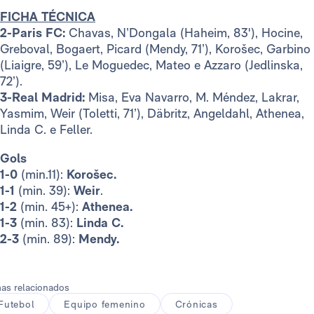
FICHA TÉCNICA
2-Paris FC:
Chavas, N’Dongala (Haheim, 83'), Hocine,
Greboval, Bogaert, Picard (Mendy, 71’), Korošec, Garbino
(Liaigre, 59’), Le Moguedec, Mateo e Azzaro (Jedlinska,
72’).
3-Real Madrid:
Misa, Eva Navarro, M. Méndez, Lakrar,
Yasmim, Weir (Toletti, 71’), Däbritz, Angeldahl, Athenea,
Linda C. e Feller.
Gols
1-0
(min.11):
Korošec.
1-1
(min. 39):
Weir
.
1-2
(min. 45+):
Athenea.
1-3
(min. 83):
Linda C.
2-3
(min. 89):
Mendy.
as relacionados
Futebol
Equipo femenino
Crónicas