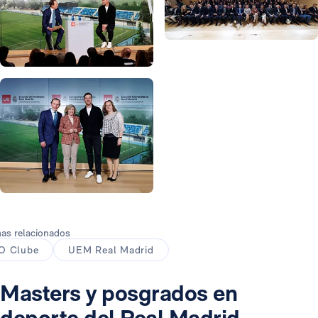
Foto: Real Madrid
Foto: Real Madrid
Foto: Real Madrid
as relacionados
O Clube
UEM Real Madrid
Masters y posgrados en
deporte del Real Madrid