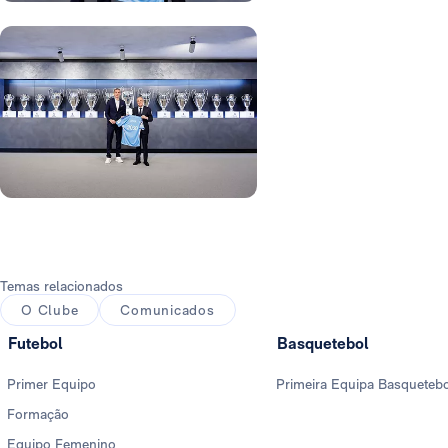
Foto: Real Madrid
Foto: Real Madrid
Temas relacionados
O Clube
Comunicados
Futebol
Basquetebol
Primer Equipo
Primeira Equipa Basqueteb
Formação
Equipo Femenino