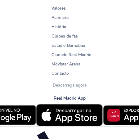
Valores
Palmarés
História
Clubes de fas
Estadio Bernabéu
Ciudade Real Madrid
Movistar Arena
Contacto
Descarrega agora
Real Madrid App