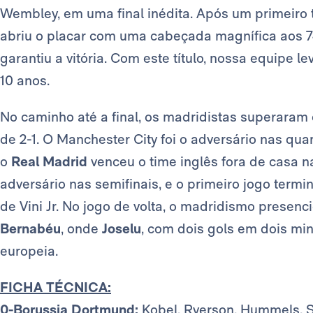
Wembley, em uma final inédita. Após um primeiro
abriu o placar com uma cabeçada magnífica aos 7
garantiu a vitória. Com este título, nossa equipe l
10 anos.
No caminho até a final, os madridistas superaram
de 2-1. O Manchester City foi o adversário nas qu
o
Real Madrid
venceu o time inglês fora de casa na
adversário nas semifinais, e o primeiro jogo termi
de Vini Jr. No jogo de volta, o madridismo presen
Bernabéu
, onde
Joselu
, com dois gols em dois min
europeia.
FICHA TÉCNICA:
0-Borussia Dortmund:
Kobel, Ryerson, Hummels, S