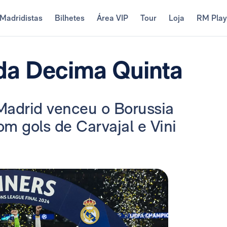
Madridistas
Bilhetes
Área VIP
Tour
Loja
RM Pla
 da Decima Quinta
Madrid venceu o Borussia
m gols de Carvajal e Vini