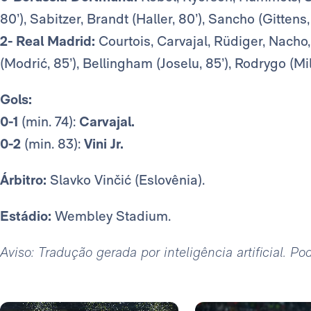
80’), Sabitzer, Brandt (Haller, 80’), Sancho (Gittens,
2- Real Madrid:
Courtois, Carvajal, Rüdiger, Nacho
(Modrić, 85’), Bellingham (Joselu, 85’), Rodrygo (Mili
Gols:
0-1
(min. 74):
Carvajal.
0-2
(min. 83):
Vini Jr.
Árbitro:
Slavko Vinčić (Eslovênia).
Estádio:
Wembley Stadium.
Aviso: Tradução gerada por inteligência artificial. P