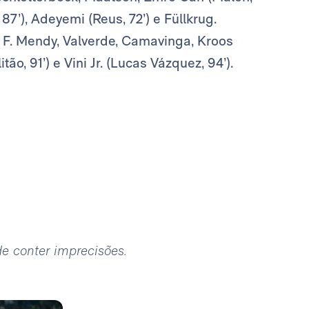
 87’), Adeyemi (Reus, 72’) e Füllkrug.
, F. Mendy, Valverde, Camavinga, Kroos
tão, 91’) e Vini Jr. (Lucas Vázquez, 94’).
ode conter imprecisões.