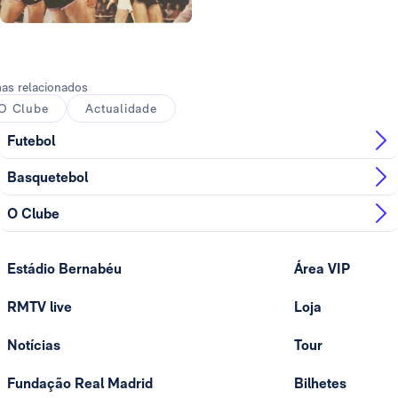
Foto: Real Madrid
as relacionados
O Clube
Actualidade
Futebol
Basquetebol
O Clube
Estádio Bernabéu
Área VIP
RMTV live
Loja
Notícias
Tour
Fundação Real Madrid
Bilhetes