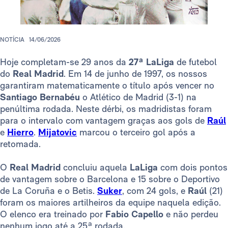
NOTÍCIA
14/06/2026
Hoje completam-se 29 anos da
27ª LaLiga
de futebol
do
Real Madrid
. Em 14 de junho de 1997, os nossos
garantiram matematicamente o título após vencer no
Santiago Bernabéu
o Atlético de Madrid (3-1) na
penúltima rodada. Neste dérbi, os madridistas foram
para o intervalo com vantagem graças aos gols de
Raúl
e
Hierro
.
Mijatovic
marcou o terceiro gol após a
retomada.
O
Real Madrid
concluiu aquela
LaLiga
com dois pontos
de vantagem sobre o Barcelona e 15 sobre o Deportivo
de La Coruña e o Betis.
Suker
, com 24 gols, e
Raúl
(21)
foram os maiores artilheiros da equipe naquela edição.
O elenco era treinado por
Fabio Capello
e não perdeu
nenhum jogo até a 25ª rodada.