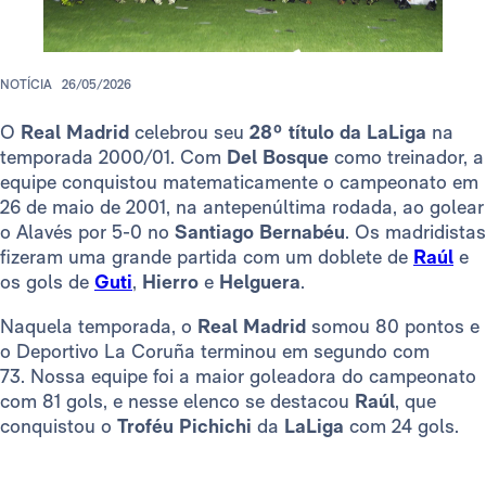
NOTÍCIA
26/05/2026
O
Real Madrid
celebrou seu
28º título da LaLiga
na
temporada 2000/01. Com
Del Bosque
como treinador, a
equipe conquistou matematicamente o campeonato em
26 de maio de 2001, na antepenúltima rodada, ao golear
o Alavés por 5-0 no
Santiago Bernabéu
. Os madridistas
fizeram uma grande partida com um doblete de
Raúl
e
os gols de
Guti
,
Hierro
e
Helguera
.
Naquela temporada, o
Real Madrid
somou 80 pontos e
o Deportivo La Coruña terminou em segundo com
73. Nossa equipe foi a maior goleadora do campeonato
com 81 gols, e nesse elenco se destacou
Raúl
, que
conquistou o
Troféu Pichichi
da
LaLiga
com 24 gols.