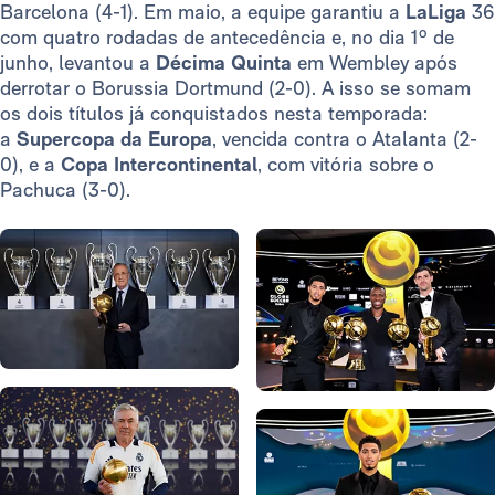
Barcelona (4-1). Em maio, a equipe garantiu a
LaLiga
36
com quatro rodadas de antecedência e, no dia 1º de
junho, levantou a
Décima Quinta
em Wembley após
derrotar o Borussia Dortmund (2-0). A isso se somam
os dois títulos já conquistados nesta temporada:
a
Supercopa da Europa
, vencida contra o Atalanta (2-
0), e a
Copa Intercontinental
, com vitória sobre o
Pachuca (3-0).
Foto: Real Madrid
Foto: Real Madrid