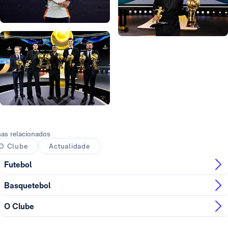
Foto: Real Madrid
Foto: Real Madrid
Foto: Real Madrid
Foto: Real Madrid
Foto: Real Madrid
as relacionados
O Clube
Actualidade
Futebol
Basquetebol
O Clube