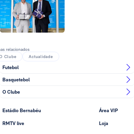
Foto: Real Madrid
as relacionados
O Clube
Actualidade
Futebol
Basquetebol
O Clube
Estádio Bernabéu
Área VIP
RMTV live
Loja