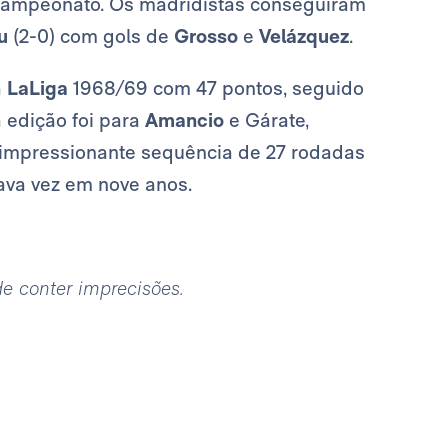
 campeonato. Os madridistas conseguiram
u
(2-0) com gols de
Grosso
e
Velázquez
.
a
LaLiga
1968/69 com 47 pontos, seguido
 edição foi para
Amancio
e Gárate,
mpressionante sequência de 27 rodadas
tava vez em nove anos.
ode conter imprecisões.