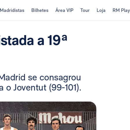
Madridistas
Bilhetes
Área VIP
Tour
Loja
RM Pla
stada a 19ª
 Madrid se consagrou
o Joventut (99-101).