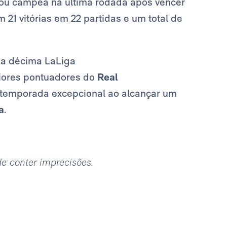
rou campeã na última rodada após vencer
 21 vitórias em 22 partidas e um total de
ua décima LaLiga
iores pontuadores do
Real
 temporada excepcional ao alcançar um
a
.
ode conter imprecisões.