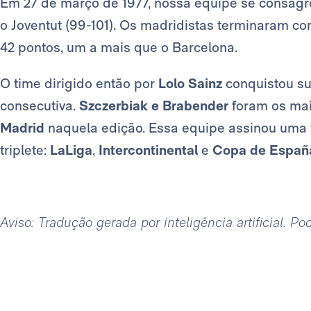
Em 27 de março de 1977, nossa equipe se consag
o Joventut (99-101). Os madridistas terminaram com
42 pontos, um a mais que o Barcelona.
O time dirigido então por
Lolo Sainz
conquistou s
consecutiva.
Szczerbiak e Brabender
foram os ma
Madrid
naquela edição. Essa equipe assinou uma
triplete:
LaLiga
,
Intercontinental
e
Copa de Españ
Aviso: Tradução gerada por inteligência artificial. P