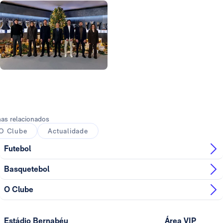
Foto: Real Madrid
Foto: Real Madrid
Foto: Real Madrid
Foto: Real Madrid
Foto: Real Madrid
Foto: Real Madrid
as relacionados
O Clube
Actualidade
Futebol
Basquetebol
O Clube
Estádio Bernabéu
Área VIP