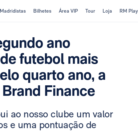
Madridistas
Bilhetes
Área VIP
Tour
Loja
RM Pla
segundo ano
de futebol mais
elo quarto ano, a
a Brand Finance
bui ao nosso clube um valor
ros e uma pontuação de