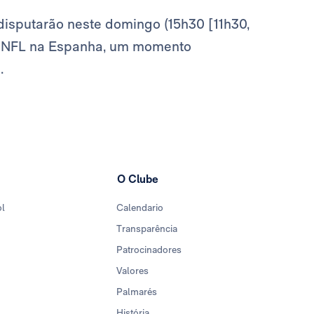
sputarão neste domingo (15h30 [11h30,
 da NFL na Espanha, um momento
u
.
O Clube
ol
Calendario
Transparência
Patrocinadores
Valores
Palmarés
História