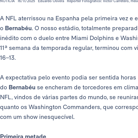
NOTÍCIA
16/11/2025
Eduardo Olivera
Repórter Fotográfico: Víctor Carretero, Hel
A NFL aterrissou na Espanha pela primeira vez e 
o
Bernabéu
. O nosso estádio, totalmente preparad
inédito com o duelo entre Miami Dolphins e Washi
11ª semana da temporada regular, terminou com vi
16–13.
A expectativa pelo evento podia ser sentida horas 
do
Bernabéu
se encheram de torcedores em clima 
NFL, vindos de várias partes do mundo, se reunir
quanto os Washington Commanders, que corres
com um show inesquecível.
Primeira metade