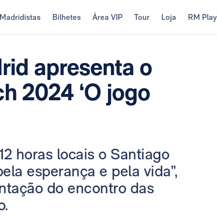
Madridistas
Bilhetes
Área VIP
Tour
Loja
RM Pla
rid apresenta o
h 2024 ‘O jogo
12 horas locais o Santiago
la esperança e pela vida”,
entação do encontro das
o.