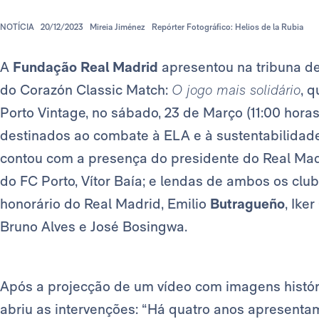
NOTÍCIA
20/12/2023
Mireia Jiménez
Repórter Fotográfico: Helios de la Rubia
A
Fundação Real Madrid
apresentou na tribuna d
do Corazón Classic Match:
O jogo mais solidário
, 
Porto Vintage, no sábado, 23 de Março (11:00 hora
destinados ao combate à ELA e à sustentabilidad
contou com a presença do presidente do Real Mad
do FC Porto, Vítor Baía; e lendas de ambos os cl
honorário do Real Madrid, Emilio
Butragueño
, Iker
Bruno Alves e José Bosingwa.
Após a projecção de um vídeo com imagens histór
abriu as intervenções: “Há quatro anos apresenta