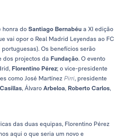
e honra do
Santiago Bernabéu
a XI edição
que vai opor o Real Madrid Leyendas ao FC
s portuguesas). Os benefícios serão
e dos projectos da
Fundação
. O evento
rid,
Florentino Pérez
; o vice-presidente
ubes como José Martínez
Pirri
, presidente
Casillas
, Álvaro
Arbeloa
,
Roberto Carlos
,
icas das duas equipas, Florentino Pérez
mos aqui o que seria um novo e