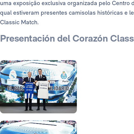
uma exposição exclusiva organizada pelo Centro d
qual estiveram presentes camisolas históricas e 
Classic Match.
Presentación del Corazón Clas
Foto: Real Madrid
Foto: Real Madrid
Foto: Real Madrid